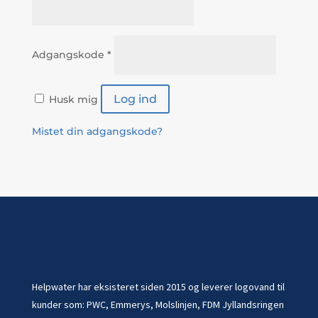
Påkrævet
Adgangskode
*
Log ind
Husk mig
Mistet din adgangskode?
Helpwater har eksisteret siden 2015 og leverer logovand til
kunder som: PWC, Emmerys, Molslinjen, FDM Jyllandsringen