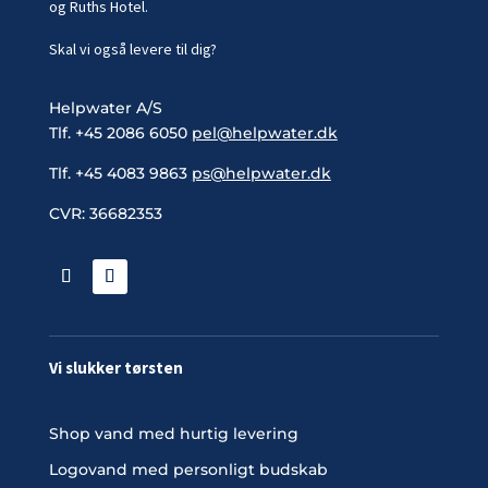
og Ruths Hotel.
Skal vi også levere til dig?
Helpwater A/S
Tlf. +45 2086 6050
pel@helpwater.dk
Tlf. +45 4083 9863
ps@helpwater.dk
CVR: 36682353
Vi slukker tørsten
Shop vand med hurtig levering
Logovand med personligt budskab