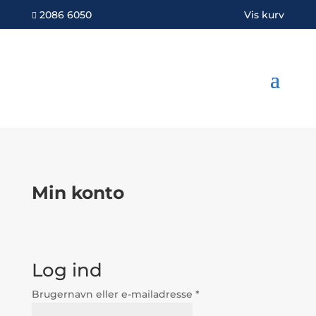
2086 6050
Vis kurv

Min konto
Log ind
Påkrævet
Brugernavn eller e-mailadresse
*